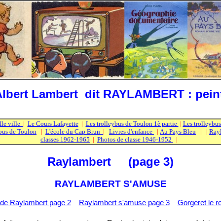
bert Lambert dit RAYLAMBERT : peintre
lle ville
|
Le Cours Lafayette
|
Les trolleybus de Toulon 1è partie
|
Les trolleybus
bus de Toulon
|
L'école du Cap Brun
|
Livres d'enfance
|
Au Pays Bleu
|
|
Ray
classes 1962-1965
|
Photos de classe 1946-1952
|
Raylambert (page 3)
RAYLAMBERT S'AMUSE
 de Raylambert page 2
Raylambert s'amuse page 3
Gorgeret le r