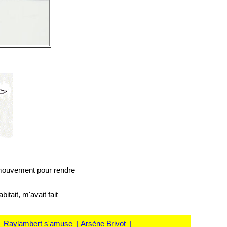
 mouvement pour rendre
itait, m'avait fait
Raylambert s'amuse
|
Arsène Brivot
|