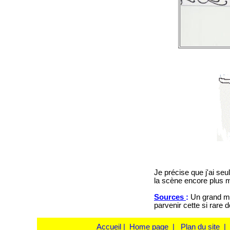
Je précise que j'ai s
la scène encore plus m
Sources
:
Un grand mer
parvenir cette si rare
Accueil
|
Home page
|
Plan du site
|