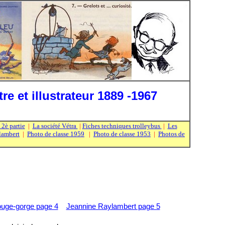
 et illustrateur 1889 -1967
 2è partie
|
La société Vétra
|
Fiches techniques trolleybus
|
Les
lambert
|
Photo de classe 1959
|
Photo de classe 1953
|
Photos de
ouge-gorge page 4
Jeannine Raylambert page 5