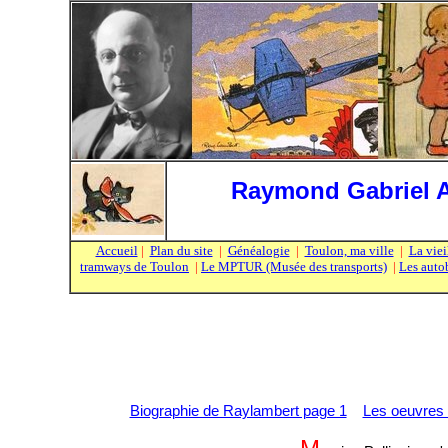
Raymond Gabriel Al
Accueil
|
Plan du site
|
Généalogie
|
Toulon, ma ville
|
La viei
tramways de Toulon
|
Le MPTUR (Musée des transports)
|
Les auto
Biographie de Raylambert page 1
Les oeuvres