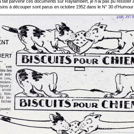
a fait parvenir ces documents sur Raylambert, je n'ai pas pu résister a
essins à découper sont parus en octobre 1952 dans le N° 30 d'Humou