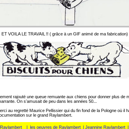
ET VOILA LE TRAVAIL !! ( grâce à un GIF animé de ma fabrication)
eulement rajouté une queue remuante aux chiens pour donner plus de
arrante. On s'amusait de peu dans les années 50...
ci au regretté Maurice Pellissier qui du fin fond de la Pologne où il hab
 documentation sur le grand Raylambert.
Raylambert
|
les oeuvres de Raylambert
|
Jeannine Raylambert
|