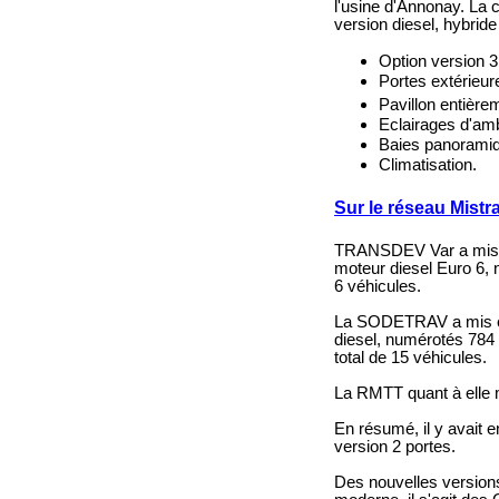
l'usine d'Annonay. La c
version diesel, hybrid
Option version 3
Portes extérieur
Pavillon entière
Eclairages d'amb
Baies panoramiq
Climatisation.
Sur le réseau Mistra
TRANSDEV Var a mis en
moteur diesel Euro 6,
6 véhicules.
La SODETRAV a mis en 
diesel, numérotés 784
total de 15 véhicules.
La RMTT quant à elle m
En résumé, il y avait 
version 2 portes.
Des nouvelles versions