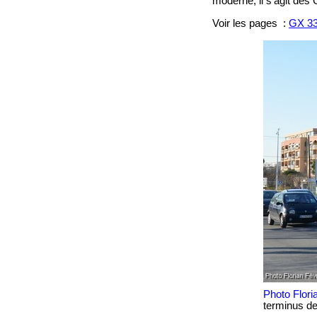
moderne, il s'agit des
Voir les pages :
GX 33
Photo Flori
terminus d