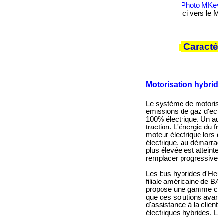
Photo MKev
ici vers le
Caracté
Motorisation hybri
Le système de motorisa
émissions de gaz d'éch
100% électrique. Un au
traction. L'énergie du 
moteur électrique lors 
électrique. au démarra
plus élevée est attein
remplacer progressivem
Les bus hybrides d'He
filiale américaine de 
propose une gamme comp
que des solutions avanc
d'assistance à la clie
électriques hybrides. 