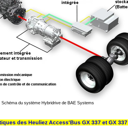
-
Schéma du système Hybridrive de BAE Systems
stiques des Heuliez Access'Bus GX 337 et GX 33