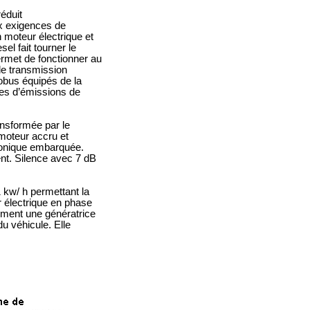
réduit
x exigences de
n moteur électrique et
l fait tourner le
ermet de fonctionner au
de transmission
obus équipés de la
nes d’émissions de
ansformée par le
 moteur accru et
tronique embarquée.
nt. Silence avec 7 dB
1 kw/ h permettant la
r électrique en phase
lement une génératrice
du véhicule. Elle