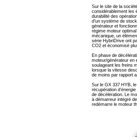
Sur le site de la sociét
considérablement les 
durabilité des opératio
d’un système de stocka
générateur et fonction
régime moteur optimal
mécanique, un élément 
série HybriDrive ont p
CO2 et économisé plus 
En phase de décélérati
moteur/générateur en él
soulageant les freins 
lorsque la vitesse des
de moins par rapport a
Sur le GX 337 HYB, le s
récupération d'énergie 
de décélération. Le mo
à démarreur intégré de 
redémarre le moteur t