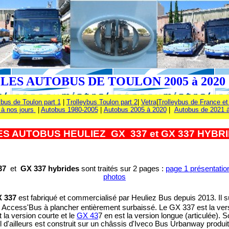
LES AUTOBUS DE TOULON 2005 à
202
bus de Toulon part 1
|
Trolleybus Toulon part 2
|
Vetra
|
Trolleybus de France et
à nos jours
|
Autobus 1980-2005
|
Autobus 2005 à 2020
|
Autobus de 2021 
S AUTOBUS HEULIEZ GX
337 et GX 337 HYB
337
et
GX 337 hybrides
sont
traités sur 2 pages :
page 1 présentati
photos
 337
est fabriqué et commercialisé par Heuliez Bus depuis 2013. Il
e Access'Bus à plancher entièrement surbaissé. Le GX 337 est la ver
 la version courte et le
GX 43
7 en est la version longue (articulée). 
Il d'ailleurs est construit sur un châssis d'Iveco Bus Urbanway produ