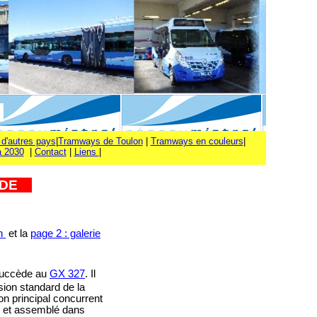
0
 d'autres pays
|
Tramways de Toulon
|
Tramways en couleurs
|
à 2030
|
Contact
|
Liens
|
RIDE
on
et la
page 2 : galerie
 succède au
GX 327
. Il
sion standard de la
Son principal concurrent
it et assemblé dans