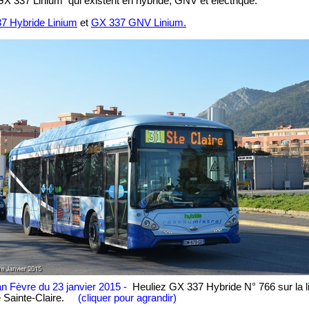
 GX 337 Linium qui existent en hybride, GNV et électrique.
7 Hybride Linium
et
GX 337 GNV Linium.
an Fèvre du 23 janvier 2015 -
Heuliez GX 337 Hybride N° 766 sur la l
e Sainte-Claire.
(cliquer pour agrandir)