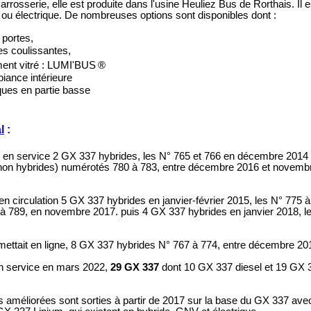
arrosserie, elle est produite dans l'usine Heuliez Bus de Rorthais. Il e
e ou électrique. De nombreuses options sont disponibles dont :
 portes,
es coulissantes,
ment vitré : LUMI'BUS
®
iance intérieure
ues en partie basse
l
:
 service 2 GX 337 hybrides, les N° 765 et 766 en décembre 2014 
 non hybrides) numérotés 780 à 783, entre décembre 2016 et novembre
circulation 5 GX 337 hybrides en janvier-février 2015, les N° 775 à
 à 789, en novembre 2017.
puis 4 GX 337 hybrides en janvier 2018, l
ettait en ligne, 8 GX 337 hybrides N° 767 à 774, entre décembre 201
en service en mars 2022,
29 GX 337
dont 10 GX 337 diesel et 19 GX 3
 améliorées sont sorties à partir de 2017 sur la base du GX 337 ave