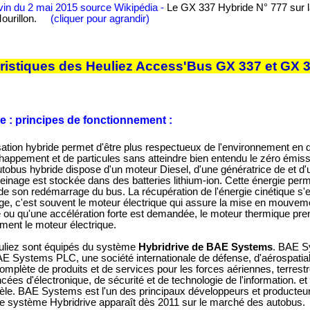
in du 2 mai 2015 source Wikipédia -
Le GX 337 Hybride N° 777 sur la
 Mourillon.
(cliquer pour agrandir)
ristiques des Heuliez Access'Bus GX 337 et GX
de
: principes de fonctionnement :
tion hybride permet d'être plus respectueux de l'environnement en d
appement et de particules sans atteindre bien entendu le zéro émiss
tobus hybride dispose d'un moteur Diesel, d'une génératrice de et d'
freinage est stockée dans des batteries lithium-ion. Cette énergie perm
de son redémarrage du bus. La récupération de l'énergie cinétique s'e
ge, c'est souvent le moteur électrique qui assure la mise en mouvem
te ou qu'une accélération forte est demandée, le moteur thermique pren
ent le moteur électrique.
uliez sont équipés du système
Hybridrive de BAE Systems
. BAE Sy
BAE Systems PLC, une société internationale de défense, d'aérospatial
lète de produits et de services pour les forces aériennes, terrestre
ées d'électronique, de sécurité et de technologie de l'information. et
ntèle. BAE Systems est l'un des principaux développeurs et producteu
Le système Hybridrive apparaît dès 2011 sur le marché des autobus.