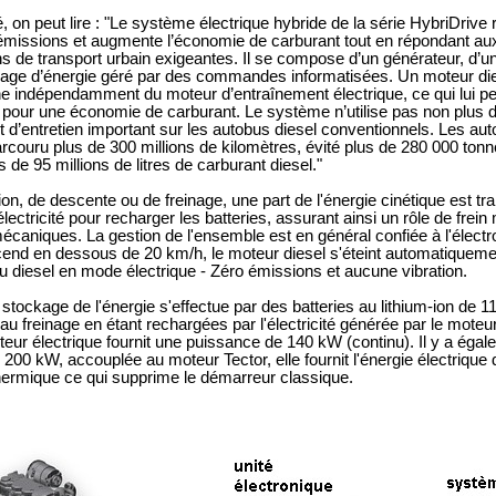
é, on peut lire : "Le système électrique hybride de la série HybriDrive 
émissions et augmente l’économie de carburant tout en répondant au
ns de transport urbain exigeantes. Il se compose d’un générateur, d’u
ge d’énergie géré par des commandes informatisées. Un moteur diese
ne indépendamment du moteur d’entraînement électrique, ce qui lui p
 pour une économie de carburant. Le système n’utilise pas non plus 
d’entretien important sur les autobus diesel conventionnels. Les aut
arcouru plus de 300 millions de kilomètres, évité plus de 280 000 ton
de 95 millions de litres de carburant diesel."
on, de descente ou de freinage, une part de l'énergie cinétique est tr
ectricité pour recharger les batteries, assurant ainsi un rôle de frein
mécaniques. La gestion de l'ensemble est en général confiée à l'élec
cend en dessous de 20 km/h, le moteur diesel s'éteint automatiqueme
u diesel en mode électrique - Zéro émissions et aucune vibration.
tockage de l'énergie s'effectue par des batteries au lithium-ion de 1
au freinage en étant rechargées par l'électricité générée par le moteu
teur électrique fournit une puissance de 140 kW (continu). Il y a éga
200 kW, accouplée au moteur Tector, elle fournit l'énergie électrique 
hermique ce qui supprime le démarreur classique.