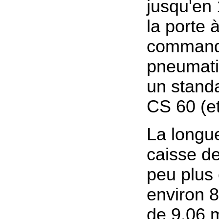
jusqu'en
la porte 
comman
pneumati
un standa
CS 60 (et
La longue
caisse de
peu plus 
environ 8
de 9,06 