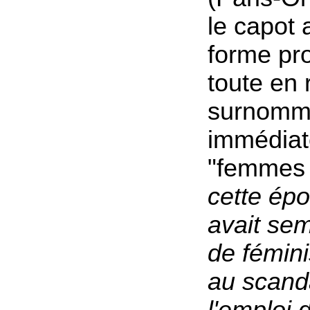
le capot 
forme pr
toute en 
surnomm
immédia
"femmes 
cette épo
avait sem
de fémini
au scand
l'emploi 