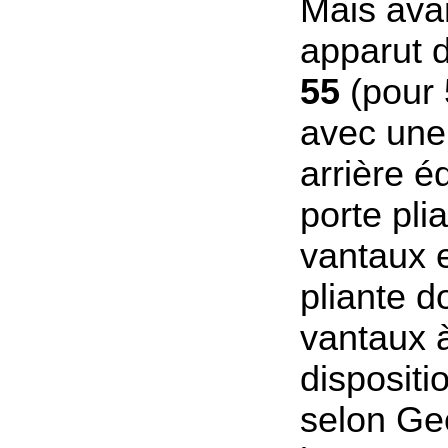
Mais ava
apparut 
55
(pour 
avec une
arrière é
porte pli
vantaux e
pliante d
vantaux à
dispositi
selon Ge