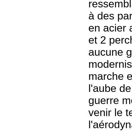
ressembla
à des par
en acier 
et 2 perc
aucune g
modernis
marche et
l'aube d
guerre mo
venir le 
l'aérody