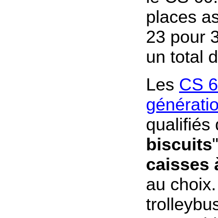
places as
23 pour 3
un total 
Les
CS 6
générati
qualifiés 
biscuits
caisses 
au choix
trolleyb