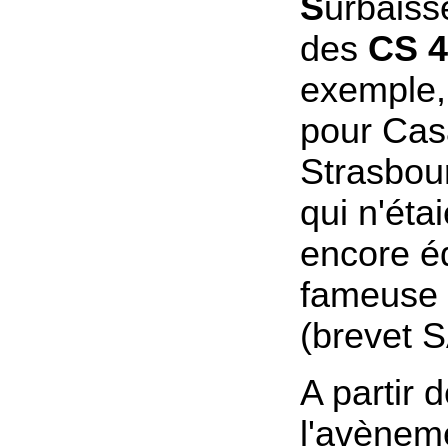
S
urbaiss
des
CS 4
exemple, 
pour Cas
Strasbou
qui n'éta
encore é
fameuse 
(brevet
A partir 
l'avènem