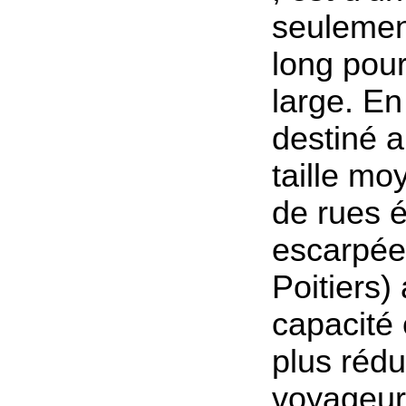
seulemen
long pou
large. En 
destiné a
taille m
de rues é
escarpées
Poitiers)
capacité
plus rédu
voyageur