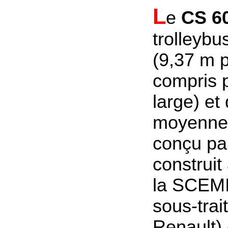
L
e
CS 6
trolleybu
(9,37 m 
compris 
large) et
moyenne 
conçu par
construit
la SCEMIA
sous-trai
Renault) 