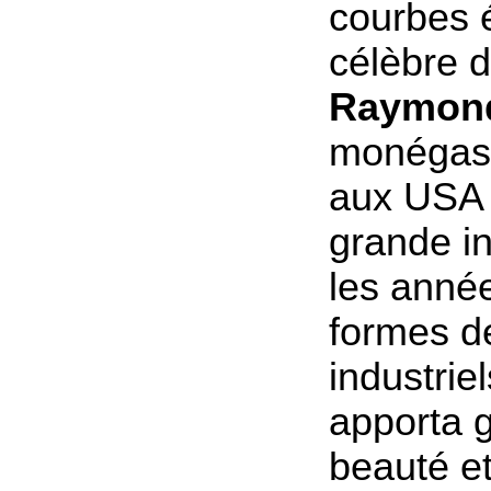
courbes é
célèbre 
Raymon
monégasq
aux USA 
grande i
les année
formes d
industriel
apporta g
beauté et