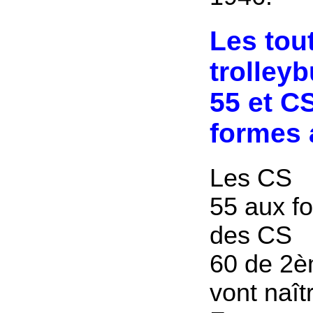
Les tou
trolley
55
et CS
formes 
Les CS
55 aux f
des CS
60 de 2è
vont naît