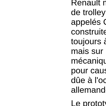
Renault m
de trolle
appelés 
construit
toujours
mais sur
mécanique
pour cau
dûe à l'o
allemand
Le
proto