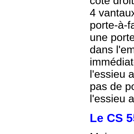
côté droi
4 vantau
porte-à-f
une port
dans l'e
immédiat
l'essieu a
pas de po
l'essieu 
Le CS 5