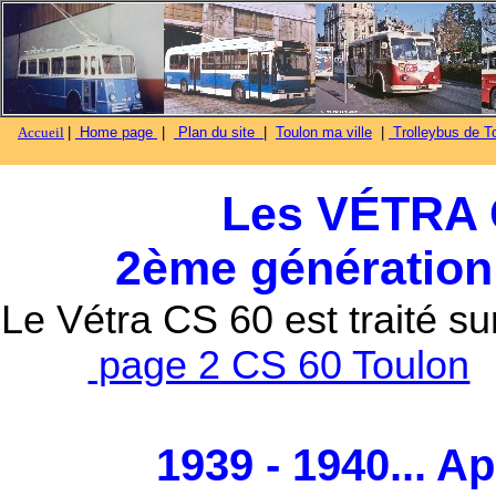
Accueil
|
Home page
|
Plan du site
|
Toulon ma ville
|
Trolleybus de To
Les VÉTRA C
2ème génération
Le Vétra CS 60 est traité s
page 2 CS 60 Toulon
1939 - 1940... Ap