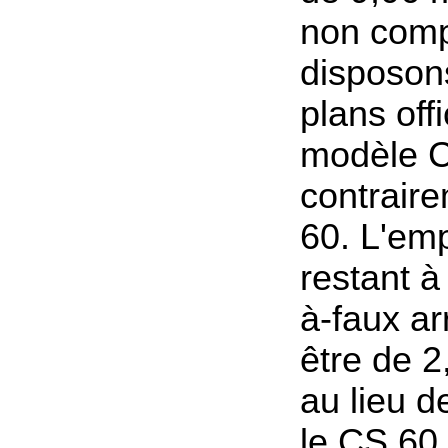
non comp
disposon
plans offi
modèle 
contrair
60. L'em
restant à
à-faux ar
être de 2
au lieu d
le CS 60