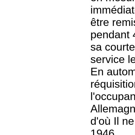
immédiat
être remi
pendant 
sa court
service l
En automn
réquisiti
l'occupan
Allemagn
d'où Il ne
1946.