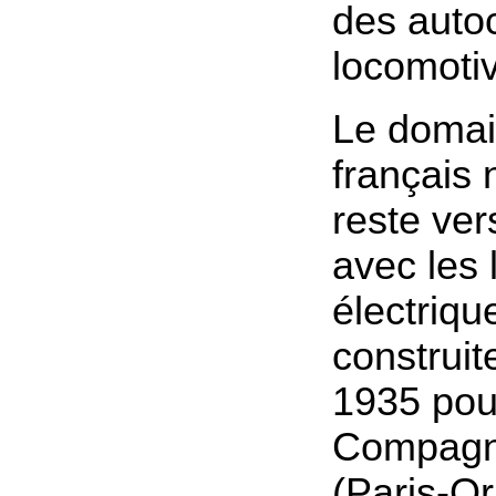
des auto
locomotiv
Le domain
français 
reste ver
avec les
électriq
construit
1935 pou
Compagn
(Paris-Or