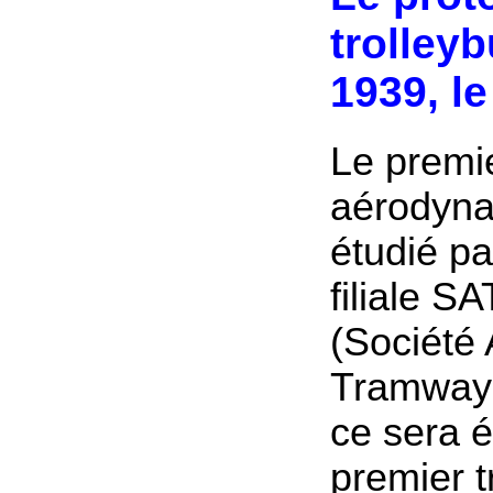
trolleyb
1939, l
Le premi
aérodyna
étudié pa
filiale 
(Société
Tramway 
ce sera 
premier t