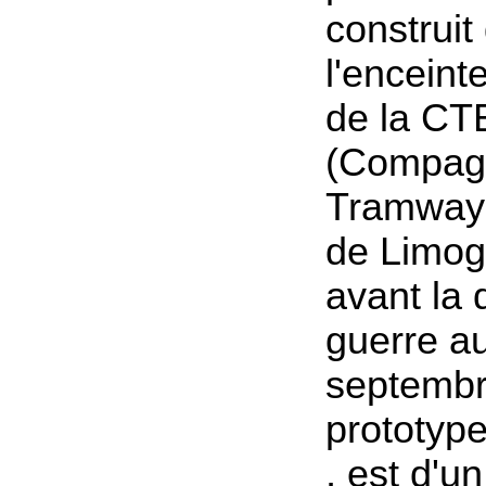
construit
l'enceint
de la CT
(Compag
Tramways
de Limog
avant la 
guerre a
septembr
prototyp
, est d'un