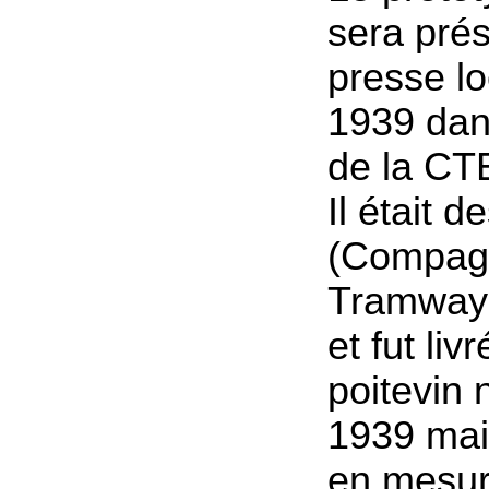
sera prés
presse lo
1939 dan
de la CT
Il était 
(Compag
Tramways
et fut li
poitevin
1939 mais
en mesur