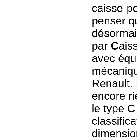
caisse-po
penser 
désormai
par
C
ais
avec équ
mécaniq
Renault.
encore ri
le type C
classific
dimensio