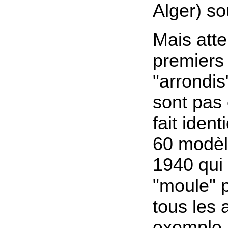
Alger) so
Mais atte
premiers 
"arrondis
sont pas 
fait iden
60 modèl
1940 qui 
"moule" p
tous les 
exemple 