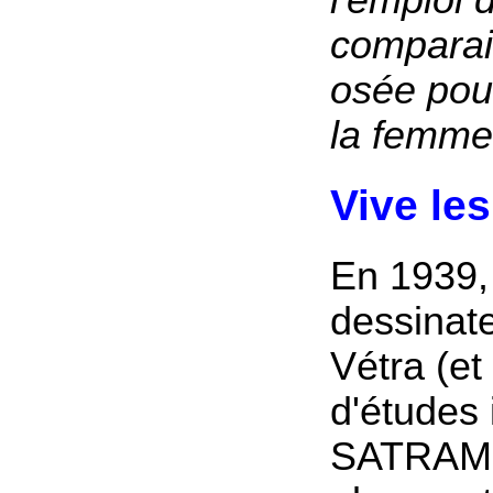
comparai
osée pour
la femme 
Vive les
En 1939,
dessinat
Vétra (et
d'études 
SATRAMO