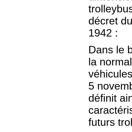
trolleybu
décret d
1942 :
Dans le b
la normal
véhicules
5 novem
définit ai
caractéri
futurs tr