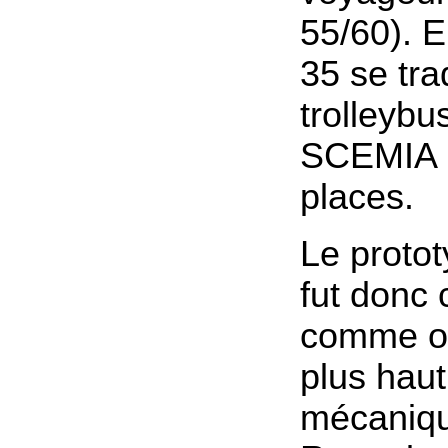
55/60). 
35 se tra
trolleybu
SCEMIA 
places.
Le proto
fut donc 
comme on
plus haut
mécaniq