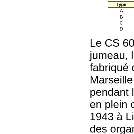
Type
A
B
C
D
Le CS 60
jumeau, 
fabriqué 
Marseill
pendant l
en plein 
1943 à L
des orga