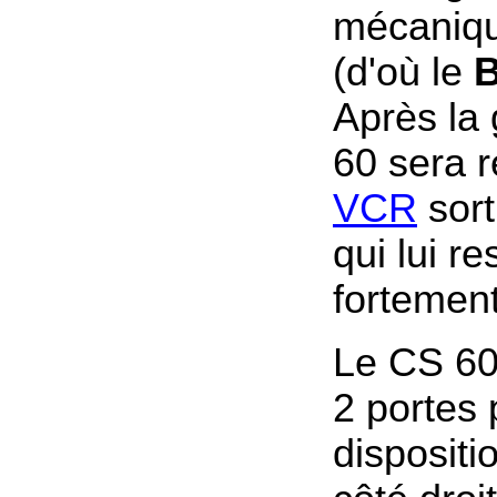
mécaniqu
(d'où le
Après la 
60 sera r
VCR
sort
qui lui r
fortement
Le CS 60
2 portes 
dispositi