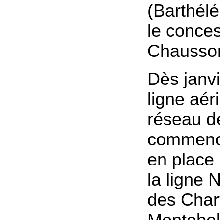
(Barthélé
le conce
Chausson
Dès janvi
ligne aér
réseau de
commence
en place 
la ligne 
des Chart
Montebel