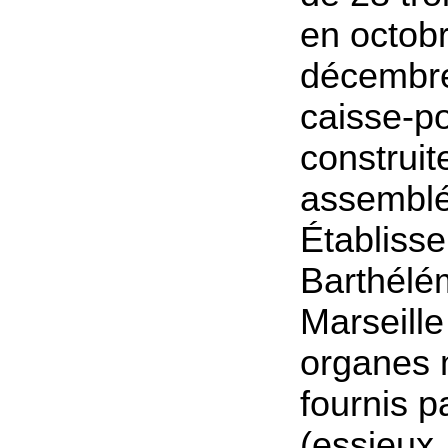
en octobr
décembre
caisse-po
construit
assemblé
Établiss
Barthélé
Marseill
organes
fournis p
(essieux,