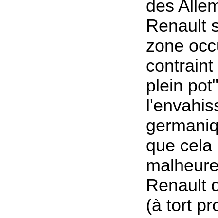
des Alle
Renault s
zone occ
contraint 
plein pot
l'envahis
germaniq
que cela
malheure
Renault q
(à tort p