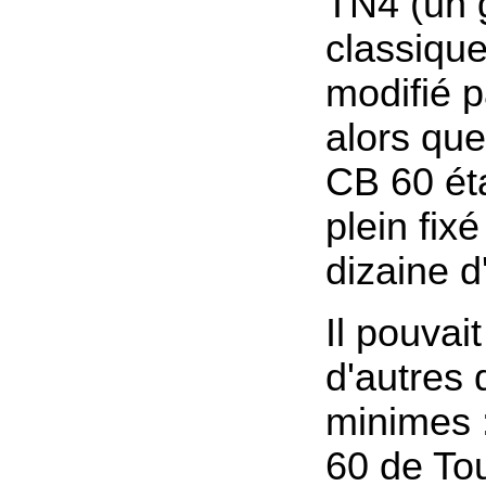
TN4 (un 
classiqu
modifié 
alors que
CB 60 éta
plein fix
dizaine d
Il pouvait
d'autres 
minimes 
60 de Tou