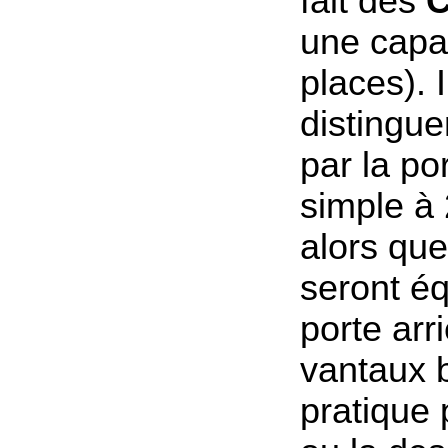
fait des
C
une capa
places). I
distingu
par la por
simple à
alors qu
seront é
porte arr
vantaux 
pratique