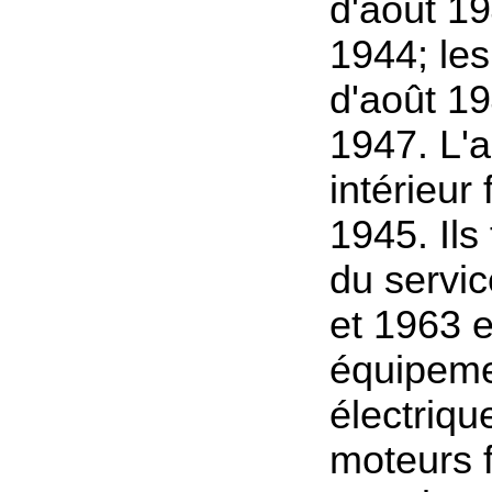
d'août 19
1944; les
d'août 1
1947. L
intérieur
1945. Ils 
du servi
et 1963 e
équipem
électriqu
moteurs 