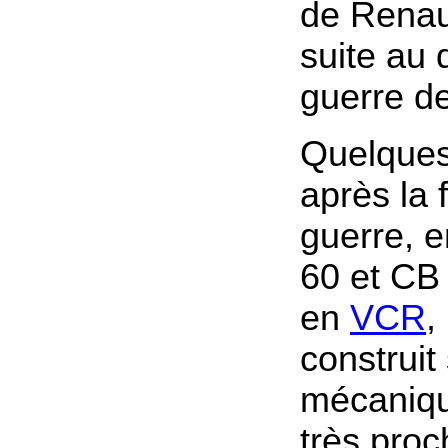
de Renaul
suite au 
guerre d
Quelque
après la f
guerre, 
60 et CB
en
VCR
,
construit
mécaniqu
très pro