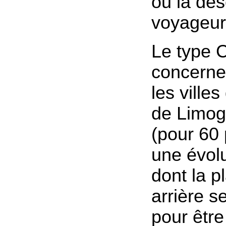
ou la de
voyageur
Le type 
concerne
les villes
de Limog
(pour 60 
une évol
dont la p
arrière s
pour êtr