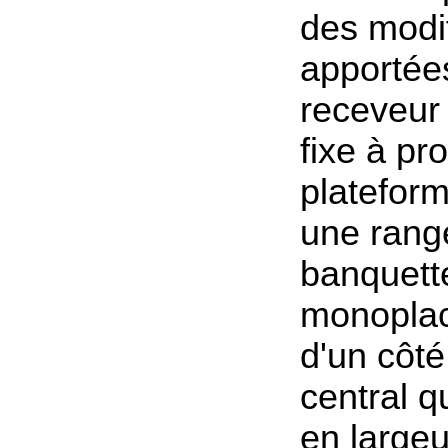
des modif
apportées
receveur
fixe à pr
plateform
une rang
banquett
monoplac
d'un côté
central q
en large