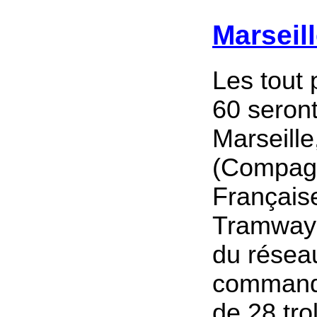
Marseil
Les tout
60 seron
Marseill
(Compag
Français
Tramways
du réseau
command
de 28 tro