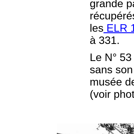
grande pa
récupéré
les
ELR 
à 331.
Le N° 53
sans son
musée d
(voir pho