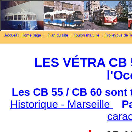
Accueil
|
Home page
|
Plan du site
|
Toulon ma ville
|
Trolleybus de To
LES VÉTRA CB 5
l'Oc
Les CB 55 / CB 60 sont t
Historique - Marseille
P
carac