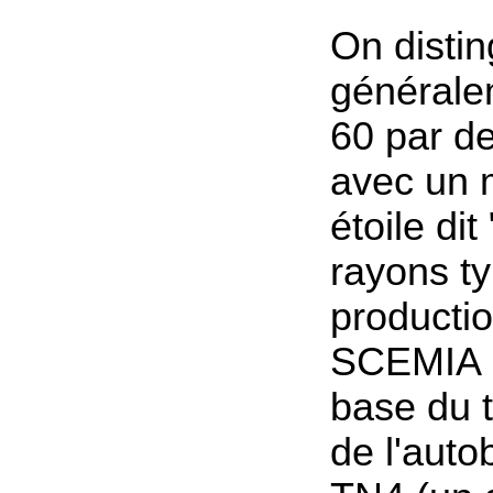
On disti
générale
60 par d
avec un 
étoile dit 
rayons t
producti
SCEMIA (
base du tr
de l'auto