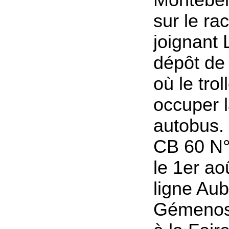
sur le r
joignant 
dépôt de 
où le trol
occuper 
autobus. 
CB 60 N°
le 1er ao
ligne Au
Gémenos.