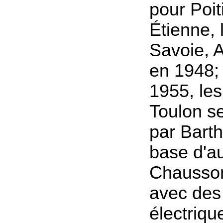
pour Poit
Étienne, 
Savoie, A
en 1948; 
1955, le
Toulon se
par Bart
base d'a
Chausso
avec des
électriqu