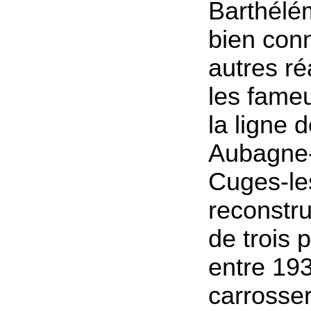
Barthélé
bien con
autres ré
les fame
la ligne 
Aubagne
Cuges-le
reconstr
de trois 
entre 193
carrosse