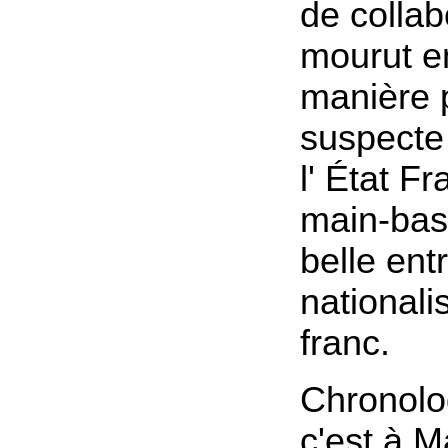
de collab
mourut e
manière 
suspecte
l' État Fr
main-bas
belle ent
nationali
franc.
Chronolo
c'est à M