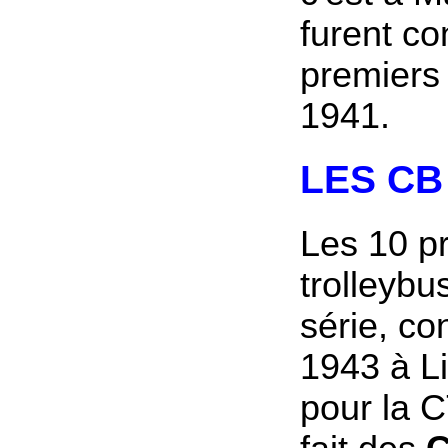
furent co
premiers
1941.
LES CB 
Les 10 p
trolleybu
série, co
1943 à L
pour la 