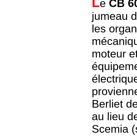
L
e
CB 6
jumeau 
les orga
mécaniqu
moteur et
équipem
électriqu
provienn
Berliet d
au lieu d
Scemia (s