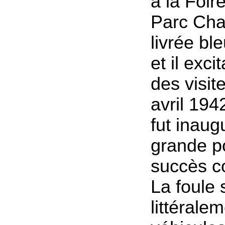
à la Foir
Parc Cha
livrée ble
et il exci
des visit
avril 1942
fut inaug
grande p
succès c
La foule 
littérale