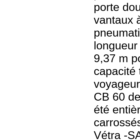
porte dou
vantaux
pneumati
longueur 
9,37 m p
capacité 
voyageur
CB 60 de
été enti
carrossés
Vétra -