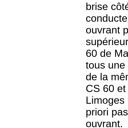
brise côt
conducte
ouvrant p
supérieu
60 de Mar
tous une 
de la mê
CS 60 et
Limoges 
priori pa
ouvrant.