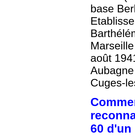
base Berl
Etabliss
Barthélém
Marseille
août 1941
Aubagne
Cuges-le
Comme
reconna
60 d'un