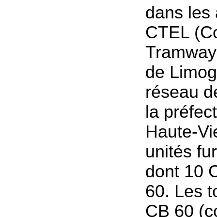
dans les 
CTEL (C
Tramways
de Limog
réseau d
la préfec
Haute-Vi
unités fu
dont 10 
60. Les t
CB 60 (co