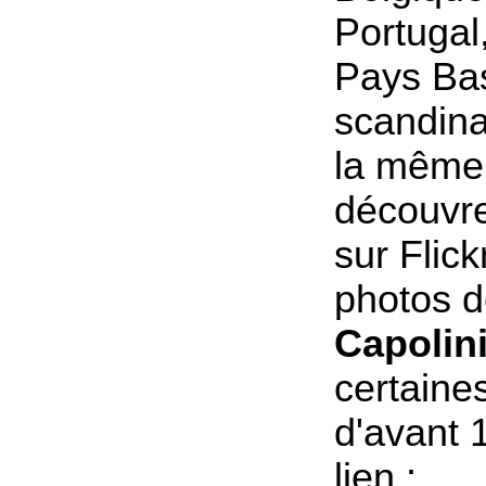
Portugal,
Pays Ba
scandina
la même 
découvr
sur Flick
photos 
Capolin
certaine
d'avant 
lien :