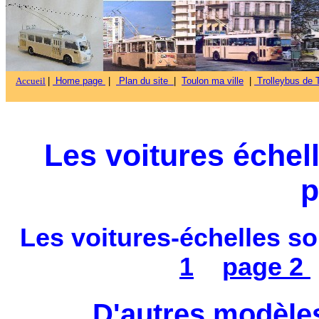
Accueil
|
Home page
|
Plan du site
|
Toulon ma ville
|
Trolleybus de T
Les voitures échel
p
Les voitures-échelles s
1
page 2
D'autres modèles