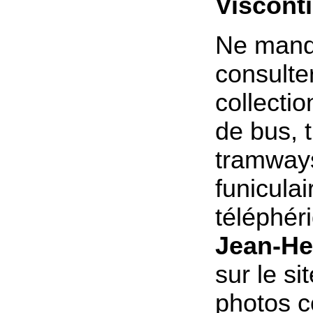
Visconti
Ne manq
consulte
collecti
de bus, t
tramway
funiculai
téléphér
Jean-He
sur le si
photos c