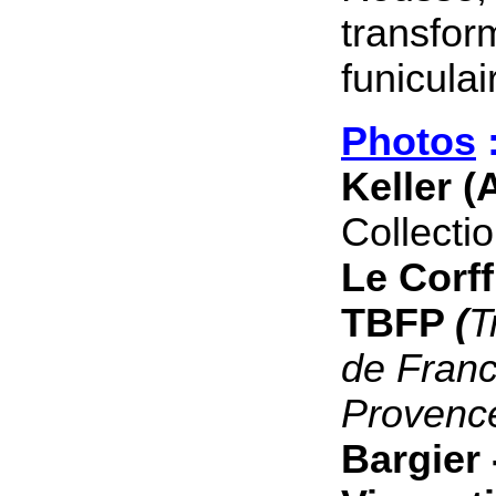
transfor
funiculai
Photos
Keller 
Collecti
Le Corf
TBFP
(
T
de Franc
Provenc
Bargier