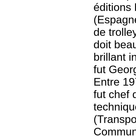
éditions
(Espagne
de troll
doit bea
brillant 
fut Geor
Entre 197
fut chef
techniq
(Transpo
Commun 