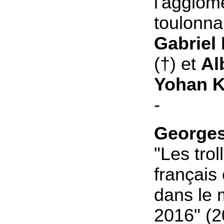
l'agglom
toulonna
Gabriel
(†) et
Al
Yohan K
-
Georges
"Les tro
français
dans le
2016" (2