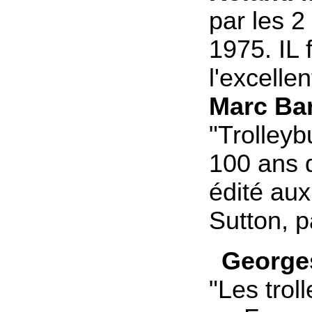
par les 2
1975. IL 
l'excelle
Marc Bar
"Trolleyb
100 ans d
édité aux
Sutton, p
George
"Les trol