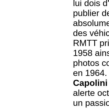
lui dois d
publier d
absolume
des véhic
RMTT pri
1958 ain
photos co
en 1964.
Capolini
alerte oc
un passi