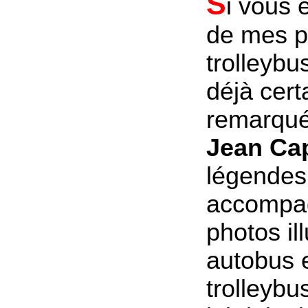
S
i vous 
de mes p
trolleybu
déjà cer
remarqué
Jean Cap
légendes
accompag
photos ill
autobus 
trolleybu