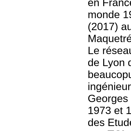
en France
monde 1
(2017) au
Maquetré
Le réseau
de Lyon d
beaucopu
ingénieur
Georges 
1973 et 1
des Etud