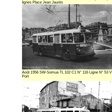
lignes Place Jean Jaurès
Août 1956 SW-Somua TL 102 C1 N° 116 Ligne N° 53 V
Port