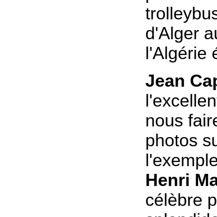
trolleybu
d'Alger 
l'Algérie 
Jean Ca
l'excelle
nous fair
photos su
l'exempl
Henri M
célèbre 