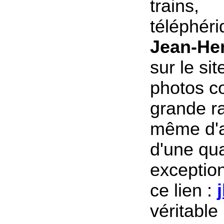
trains,
téléphéri
Jean-He
sur le si
photos c
grande ra
même d'a
d'une qua
exception
ce lien :
véritabl