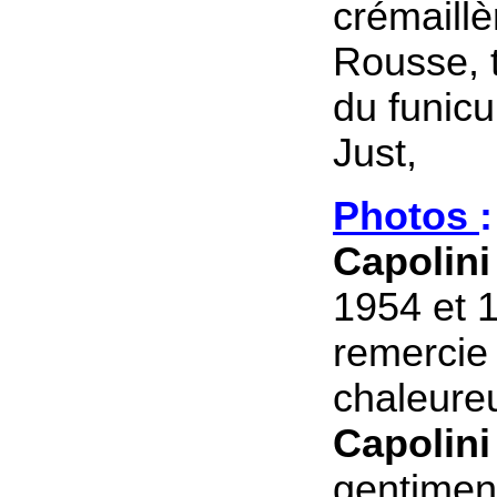
crémaillè
Rousse, 
du funicu
Just,
Photos
:
Capolin
1954 et 
remercie 
chaleur
Capolini
gentimen