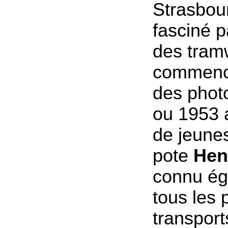
Strasbourg
fasciné p
des tramw
commenc
des phot
ou 1953 
de jeune
pote
Hen
connu ég
tous les
transport