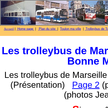
Accueil
|
Home page
|
Plan du site
|
Toulon ma ville
|
Trolleybus de To
Les trolleybus de Mar
Bonne M
Les trolleybus de Marseille
(Présentation)
Page 2
(
(photos Je