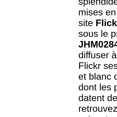
splendid
mises en 
site
Flick
sous le 
JHM028
diffuser 
Flickr se
et blanc 
dont les 
datent de
retrouvez