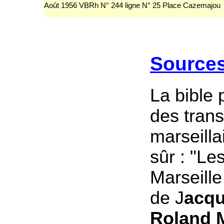
Août 1956 VBRh N° 244 ligne N° 25 Place Cazemajou
Source
La bible p
des trans
marseilla
sûr : "L
Marseille
de J
acqu
Roland 