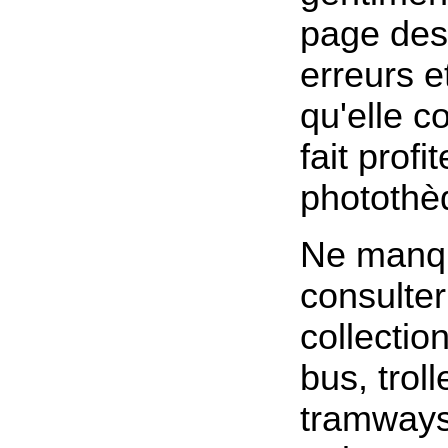
page des
erreurs e
qu'elle c
fait profi
photothè
Ne manq
consulter
collectio
bus, trol
tramways,