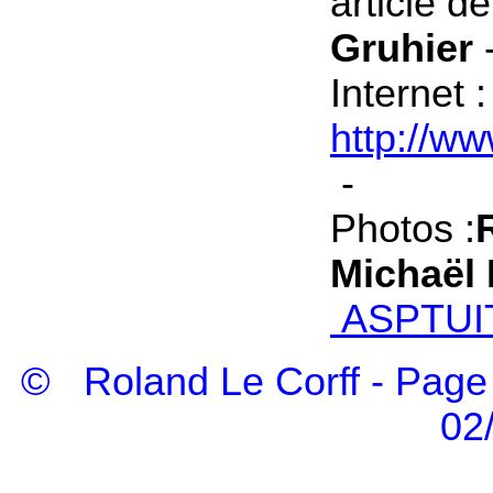
article d
Gruhier
Internet 
http://ww
-
Photos :
Michaël 
ASPTUI
© Roland Le Corff -
Page 
02