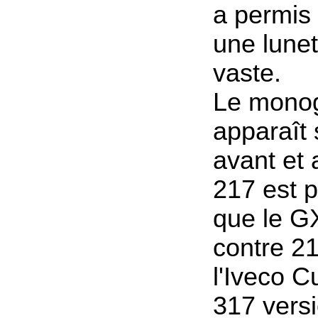
a permis
une lunet
vaste.
Le mono
apparaît 
avant
et 
217 est p
que le G
contre 2
l'Iveco 
317 versi