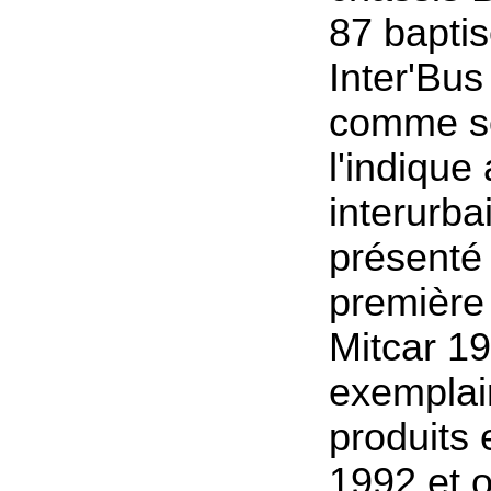
87 bapti
Inter'Bus
comme s
l'indique
interurbai
présenté 
première 
Mitcar 1
exemplai
produits e
1992 et 