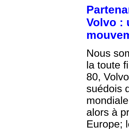
Partenar
Volvo
: 
mouvem
Nous so
la toute 
80, Volvo
suédois
mondiale,
alors à p
Europe; 