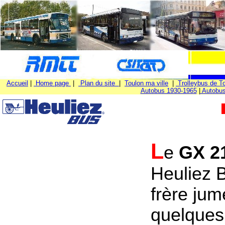
Accueil
|
Home page
|
Plan du site
|
Toulon ma ville
|
Trolleybus de To
Autobus 1930-1965
|
Autobus
L
e
GX 2
Heuliez 
frère jum
quelques 