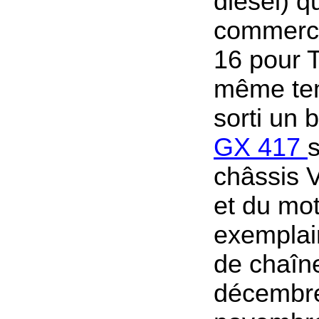
diesel) q
commerci
16 pour 
même tem
sorti un b
GX 417
châssis 
et du mo
exemplair
de chaîn
décembre