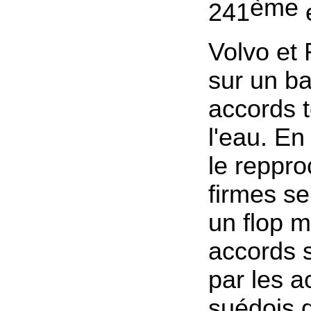
ème
241
e
Volvo et 
sur un ba
accords 
l'eau. En
le reppr
firmes se
un flop m
accords 
par les a
suédois q