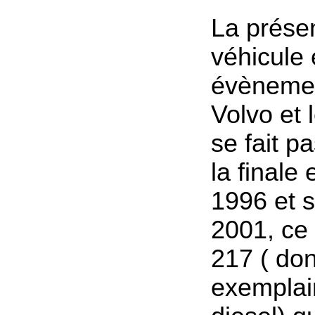
La prése
véhicule 
évènemen
Volvo et 
se fait p
la finale e
1996 et 
2001, ce
217 ( do
exemplai