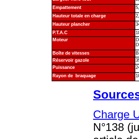
Empattement
5
Hauteur totale en charge
2
Hauteur plancher
3
P.T.A.C
1
Moteur
D
D
Boîte de vitesses
B
Réservoir gazole
3
Puissance
2
Rayon de braquage
1
Source
Charge U
N°138 (j