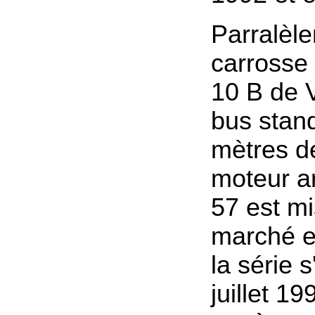
Parralèl
carrosse 
10 B de 
bus stan
mètres d
moteur a
57 est mi
marché e
la série 
juillet 1