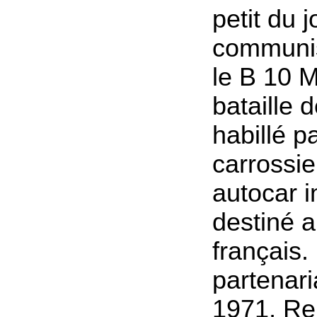
petit du 
communis
le B 10 
bataille 
habillé p
carrossie
autocar i
destiné 
français.
partenari
1971, Re