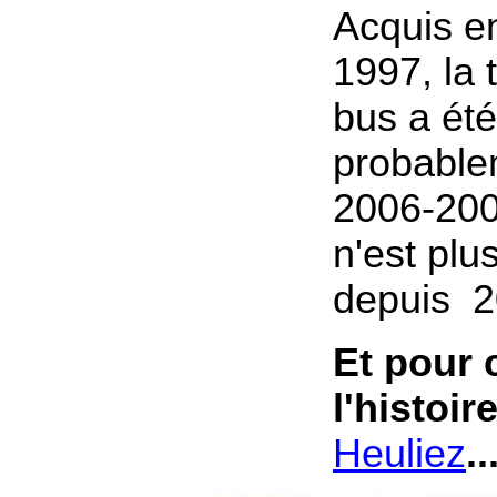
Acquis e
1997, la 
bus a ét
probable
2006-200
n'est plu
depuis 2
Et pour 
l'histoir
Heuliez
..