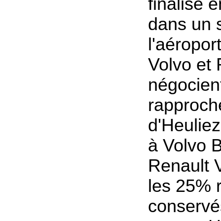
finalisé 
dans un 
l'aéropor
Volvo et 
négocient
rapproc
d'Heulie
à Volvo 
Renault V
les 25% r
conservé