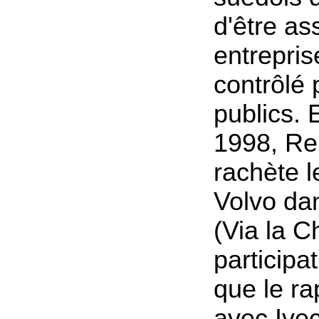
d'être as
entrepris
contrôlé 
publics. 
1998, Ren
rachète l
Volvo da
(Via la C
participa
que le r
avec Ivec