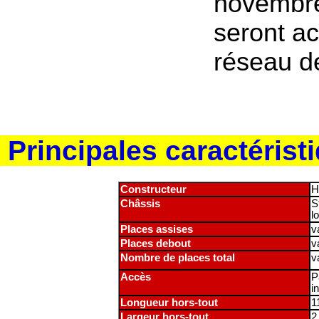
novembre
seront ac
réseau d
Principales caractéris
Constructeur
H
Châssis
S
l
Places assises
v
Places debout
v
Nombre de places total
v
Accès
P
i
Longueur hors-tout
1
Largeur hors-tout
2