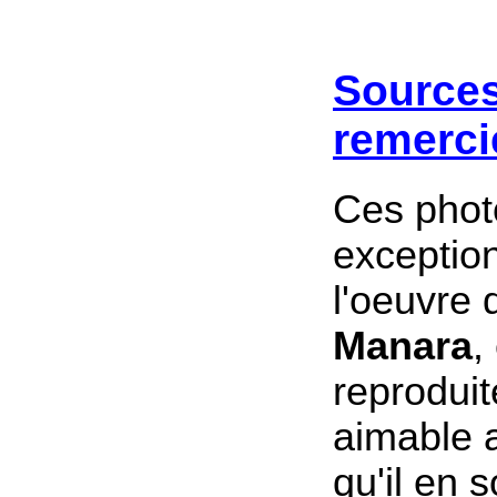
Sources
remerci
Ces phot
exception
l'oeuvre
Manara
,
reproduit
aimable a
qu'il en s