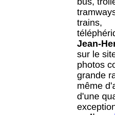
bus, trol
tramways,
trains,
téléphéri
Jean-He
sur le si
photos c
grande ra
même d'a
d'une qua
exception