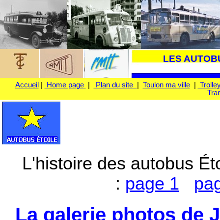
LES AUTOBU
Accueil
|
Home page
|
Plan du site
|
Toulon ma ville
|
Trolle
Tra
L'histoire des autobus Éto
:
page 1
pa
La galerie photos de 