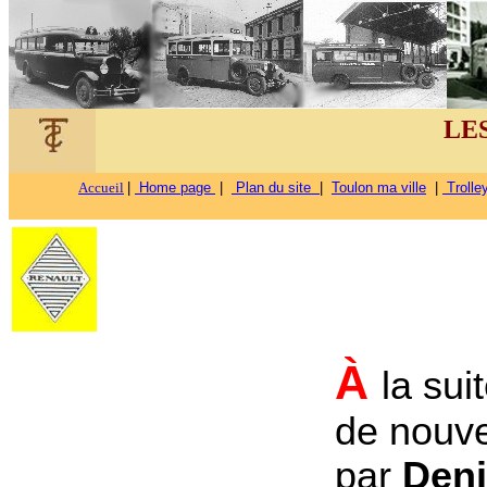
LES
Accueil
|
Home page
|
Plan du site
|
Toulon ma ville
|
Trolle
À
la sui
de nouve
par
Deni