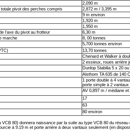
2,090 m
r totale pivot des perches compris
2,872 m / 3,395 m
9 m environ
1,920 m
1,950 m
 l'axe du pivot au frotteur
6,30 m
de marche
8, 00 tonnes
5,700 tonnes environ
(PTC)
13,70 tonnes
Chenard et Walker à doub
2 essieux, roues arrière 
Dunlop Stabilia 5 x 20 ou
Alsthom TA 635 de 140 C
1 porte double à 4 vantaux
porte simple à 2 vantaux 
AV 0,897 m / médiane et
17
63
80 environ
u VCB 80) donnera naissance par la suite au type VCB 80 du réseau d
urcie à 9.19 m et porte arrière à deux vantaux seulement (en dispositi