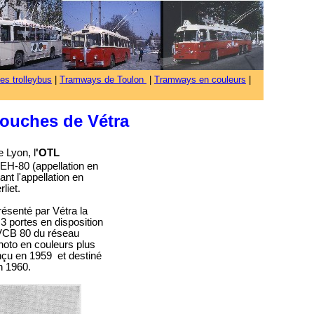
es trolleybus
|
Tramways de Toulon
|
Tramways en couleurs
|
touches de Vétra
 Lyon, l
'OTL
EH-80 (appellation en
nt l'appellation en
liet.
résenté par Vétra la
 portes en disposition
e VCB 80 du réseau
photo en couleurs plus
çu en 1959 et destiné
n 1960.