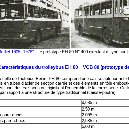
erliet 1905 -1978" -
Le prototype EH 80 N° 400 circulant à Lyon sur la
Caractéristiques du trolleybus EH 80 = VCB 80 (prototype d
 à celle de l'autobus Berliet PH 80 comprend une caisse autoportante
is en tubes d'acier de section carrée et des éléments en tôle embou
tituant des caissons qui rigidifient l'ensemble de la carrosserie. Cet
ar rapport à une structure de type traditionnel (caisse-poutre)
9,685 m
2,50 m
s pare-chocs
2,095 m
ans pare-chocs
2,585 m
5,00 m