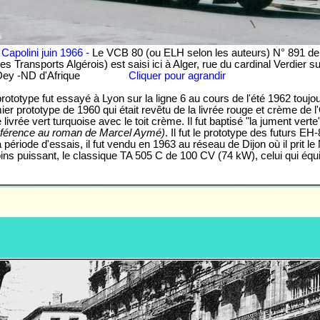
Capolini juin 1966 -
Le VCB 80 (ou ELH selon les auteurs) N° 891 de
s Transports Algérois) est saisi ici à Alger, rue du cardinal Verdier sur
Dey -ND d'Afrique
Cliquer pour agrandir
rototype fut essayé à Lyon sur la ligne 6 au cours de l'été 1962 toujo
r prototype de 1960 qui était revêtu de la livrée rouge et crème de l'
livrée vert turquoise avec le toit crème. Il fut baptisé "la jument verte
éférence au roman de Marcel Aymé)
. Il fut le prototype des futurs E
a période d'essais, il fut vendu en 1963 au réseau de Dijon où il prit le 
ns puissant, le classique TA 505 C de 100 CV (74 kW), celui qui équ