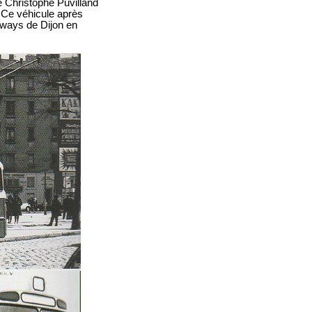
e Christophe Puvilland
 Ce véhicule après
mways de Dijon en