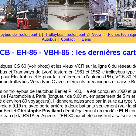
leybus de Toulon part 1
|
Trolleybus Toulon part 2
|
Vetra
|
Fiches techniqu
Autobus
|
Contact
|
Liens
|
CB - EH-85 - VBH-85 : les dernières car
tiques CS 60 (voir photo) et les vieux VCR sur la ligne 6 du réseau de
s et Tramways de Lyon) testera en 1961 et 1962 le trolleybus type 
 pour Électrobus et H pour faire référence à l'autobus PH), VCB-80 éta
r un trolleybus Vétra type C avec éléments mécaniques et caisse Ber
sion trolleybus de l'autobus Berliet PH-80, il a été conçu en 1960 et p
e l'Automobile à Paris (longueur de 9,68 m, empattement de 5 m et 3
é d'environ 80 voyageurs). Il donnera naissance par la suite au typ
rcie à 9.19 m, avec porte arrière à deux battants seulement (voir la 
r Berliet
Christophe Puvilland
décrit également un modèle
ELH
con
éseau de la RSTA en Algérie. L'EH 80 aurait été construit à sa suite e