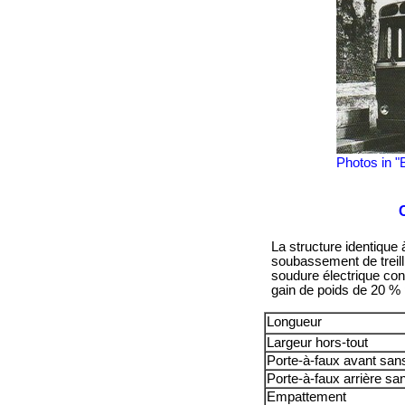
Photos in "B
La structure identique
soubassement de treill
soudure électrique cons
gain de poids de 20 % p
Longueur
Largeur hors-tout
Porte-à-faux avant san
Porte-à-faux arrière s
Empattement