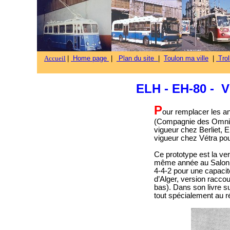
Accueil
|
Home page
|
Plan du site
|
Toulon ma ville
|
Trol
ELH - EH-80 - V
P
our remplacer les an
(Compagnie des Omnibu
vigueur chez Berliet, E
vigueur chez Vétra pou
Ce prototype est la ver
même année au Salon d
4-4-2 pour une capacit
d’Alger, version raccou
bas). Dans son livre su
tout spécialement au r