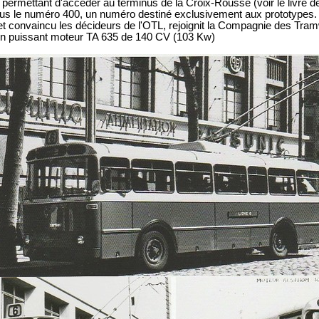
 permettant d'accéder au terminus de la Croix-Rousse (voir le livre d
sous le numéro 400, un numéro destiné exclusivement aux prototypes.
 et convaincu les décideurs de l'OTL, rejoignit la Compagnie des Tra
d'un puissant moteur TA 635 de 140 CV (103 Kw)