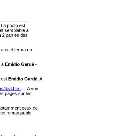
 La photo est
ait semblable à
 2 parties des
0 ans et ferma en
i à
Emídio Gardé
-
r est
Emídio Gardé
. A
os/tbvt.htm
. -A voir
s pages sur les
, notamment ceux de
une remarquable