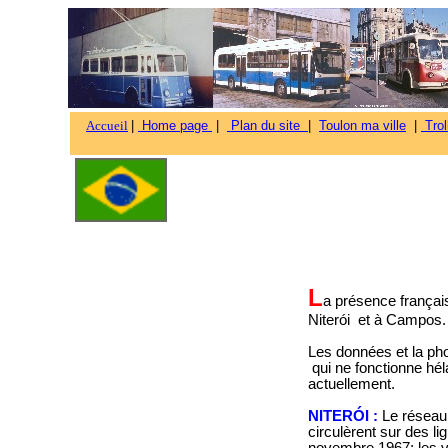
Accueil
|
Home page
|
Plan du site
|
Toulon ma ville
|
Trol
L
a présence français
Niterói et à Campos.
Les données et la ph
qui ne fonctionne hél
actuellement.
NITERÓI :
Le réseau 
circulèrent sur des li