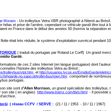
rge Moraes -
Un trolleybus Vetra VBR photographié à Niterói au Brésil.
hélas et prise de l'arrière, cependant ce véhicule paraît être tout à f
laient en France dans le début des années 50 (hormis la séparation en
a flotte était très réduite, le système d'exploitation survécut pendant 1
TORIQUE
( traduit du portugais par Roland Le Corff) Un grand merc
mídio Gardé.
nformations de ces 2 sites Internet (en langue portugaise) dont l'auteu
onnaître l'histoire des trolleybus Vetra au Brésil :
es/trolleybus/vtpt.htm
et
http://usuarios.lycos.es/EmidioGarde/eletric
tp://ehgarde.no.sapo.pt/trolleybus/rpen.htm
comportant de nombreuse
eybus portugais.
son site sont d
'Allen Morrison,
un grand spécialiste des trolleybus
ir son site ( en anglais)
http://www.tramz.com/tb/p.html
- Il possède 
 d'archive.
terói
( réseau CCFV / SERVE :
(21 / 11 / 1953 - 10 / 11 / 1967)