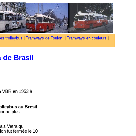
es trolleybus
|
Tramways de Toulon
|
Tramways en couleurs
|
a
de B
rasil
ra VBR en 1953 à
olleybus au Brésil
tionne plus
ais Vetra qui
ion fut fermée le 10