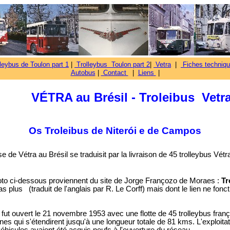
leybus de Toulon part 1
|
Trolleybus Toulon part 2
|
Vetra
|
Fiches techniqu
Autobus
|
Contact
|
Liens
|
VÉTRA au Brésil -
Troleibus
Vetr
Os Troleibus de Niterói e de Campos
e de Vétra au Brésil se traduisit par la livraison de
45 trolleybus Vét
oto ci-dessous proviennent du site de Jorge Françozo de Moraes :
Tr
as plus (traduit de l'anglais
par R. Le Corff)
mais dont le lien ne fonc
fut ouvert le 21 novembre 1953 avec une flotte de 45 trolleybus franç
gnes qui s'étendirent jusqu'à une longueur totale de 81 kms. L'exploitat