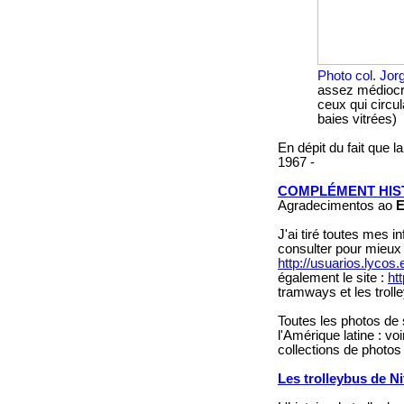
Photo col. Jo
assez médiocre 
ceux qui circu
baies vitrées)
En dépit du fait que l
1967 -
COMPLÉMENT HIS
Agradecimentos ao
E
J'ai tiré toutes mes i
consulter pour mieux c
http://usuarios.lycos.
également le site :
ht
tramways et les troll
Toutes les photos de 
l'Amérique latine : vo
collections de photos
Les trolleybus de Ni