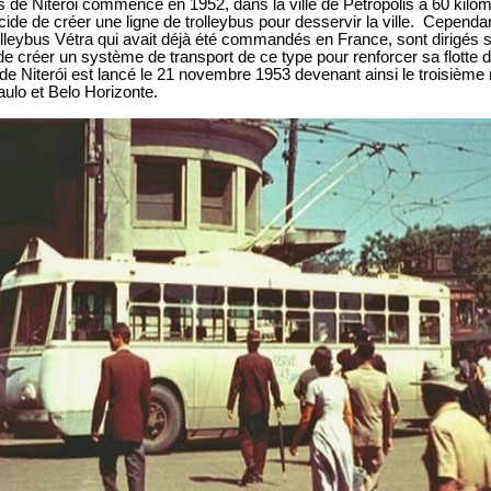
bus de Niterói commence en 1952, dans la ville de Petrópolis à 60 kilo
ide de créer une ligne de trolleybus pour desservir la ville. Cependant
lleybus Vétra qui avait déjà été commandés en France, sont dirigés sur
n de créer un système de transport de ce type pour renforcer sa flotte
 de Niterói est lancé le 21 novembre 1953 devenant ainsi le troisième
ulo et Belo Horizonte.