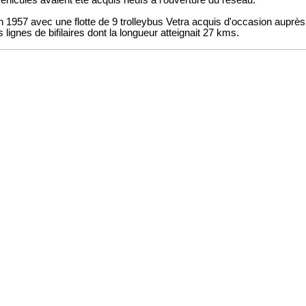
hicules avaient été acquis neufs à l'ouverture du réseau.
 1957 avec une flotte de 9 trolleybus Vetra acquis d'occasion auprès
s lignes de bifilaires dont la longueur atteignait 27 kms.