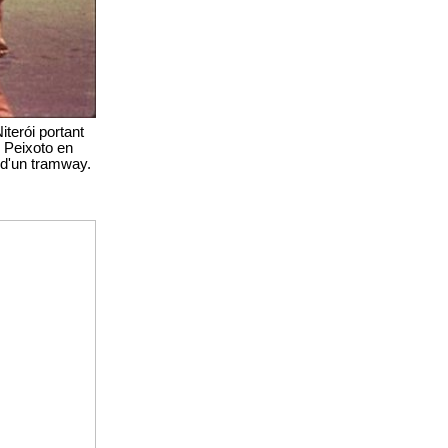
terói portant
l Peixoto en
e d'un tramway.