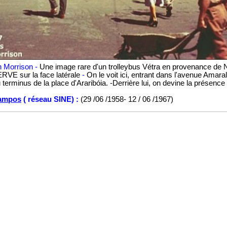
en Morrison -
Une image rare d'un trolleybus Vétra en provenance de Ni
ERVE sur la face latérale
-
On le voit ici, entrant dans l'avenue Amara
terminus de la place d'Araribóia.
-Derrière lui, on devine la présenc
Campos
( réseau SINE) :
(29 /06 /1958- 12 / 06 /1967)