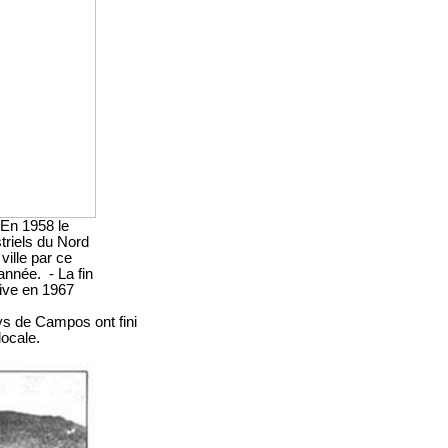
 En 1958 le
triels du Nord
ille par ce
année. - La fin
rive en 1967
eys de Campos ont fini
locale.