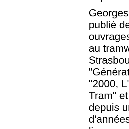
Georges 
publié d
ouvrage
au tram
Strasbou
"Générat
"2000, L
Tram" et i
depuis u
d'années