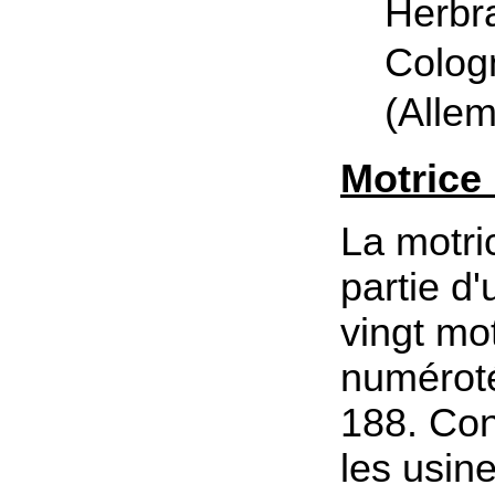
Herbr
Colog
(Alle
Motrice
La motri
partie d'
vingt mot
numérot
188. Con
les usin