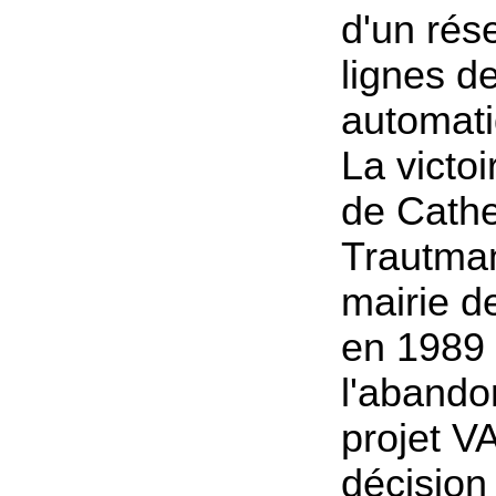
d'un rés
lignes d
automati
La victoi
de Cathe
Trautman
mairie d
en 1989 
l'abandon
projet VA
décision