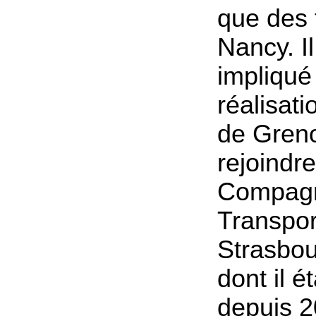
que des 
Nancy. Il
impliqué
réalisat
de Greno
rejoindr
Compagn
Transpor
Strasbou
dont il ét
depuis 2