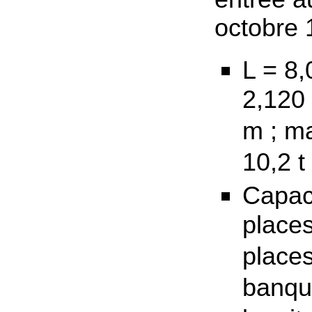
octobre 
L = 8,
2,120 
m ; m
10,2 t
Capaci
places
places
banqu