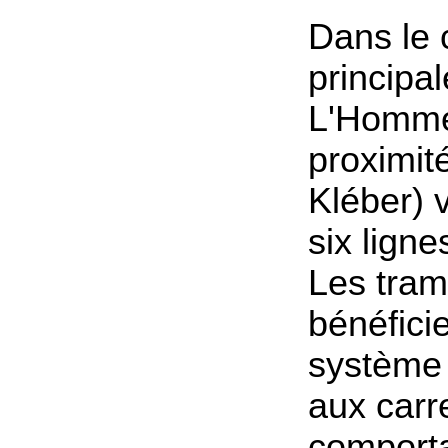
Dans le c
principal
L'Homme
proximit
Kléber) v
six ligne
Les tra
bénéfici
système 
aux carr
comporta