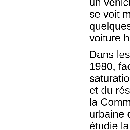
un véhic
se voit 
quelque
voiture 
Dans le
1980, fa
saturati
et du ré
la Comm
urbaine 
étudie la