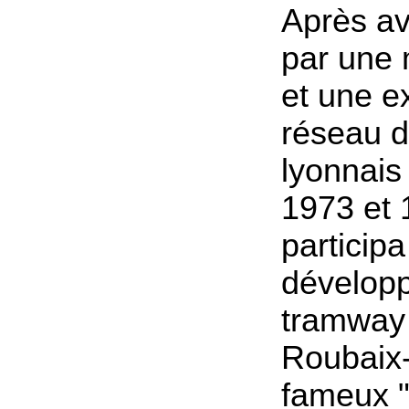
Après av
par une 
et une e
réseau d
lyonnais 
1973 et 1
participa
dévelop
tramway 
Roubaix-
fameux "