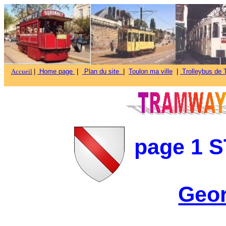
Accueil
|
Home page
|
Plan du site
|
Toulon ma ville
|
Trolleybus de T
page 1
S
Geor