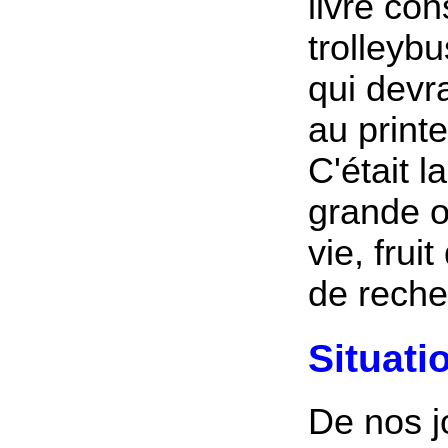
livre co
trolleyb
qui devra
au print
C'était la
grande o
vie, frui
de reche
Situatio
De nos j