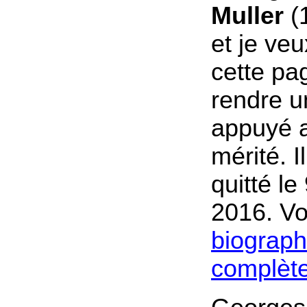
Muller
(
et je veu
cette pa
rendre 
appuyé 
mérité. I
quitté l
2016. Vo
biograph
complèt