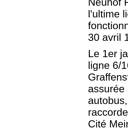
Neuhof F
l'ultime 
fonction
30 avril 
Le 1er ja
ligne 6/
Graffens
assurée 
autobus,
raccorde
Cité Mei