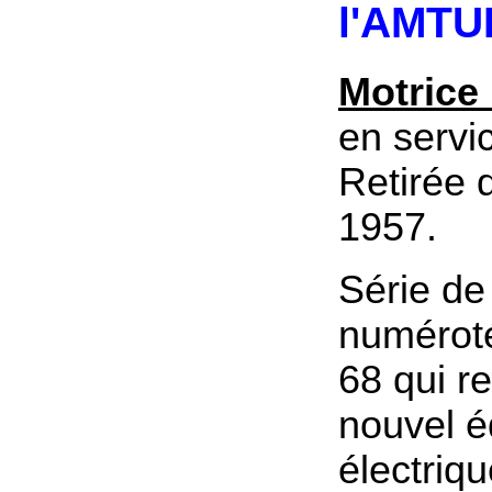
l'AMTUI
Motrice
en servi
Retirée 
1957.
Série de
numérot
68 qui r
nouvel 
électriq