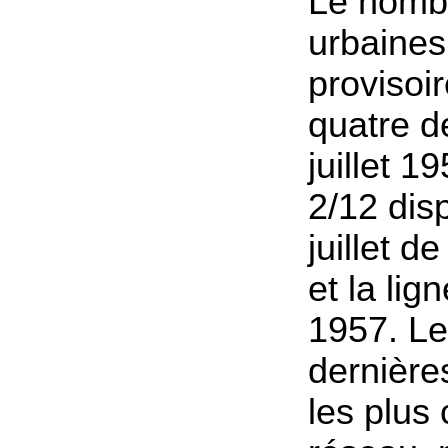
Le nombr
urbaines
provisoi
quatre de
juillet 1
2/12 disp
juillet d
et la lign
1957. L
dernière
les plus