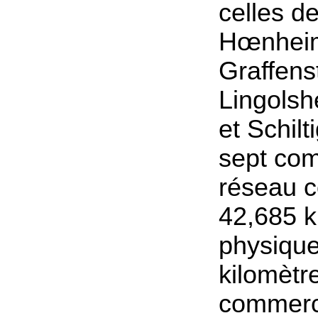
celles d
Hœnheim,
Graffens
Lingolsh
et Schilt
sept co
réseau 
42,685 k
physique
kilomètr
commerc