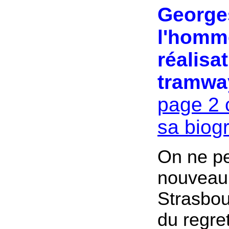
Georges
l'homme
réalisa
tramwa
page 2 
sa biog
On ne pe
nouveau
Strasbou
du regre