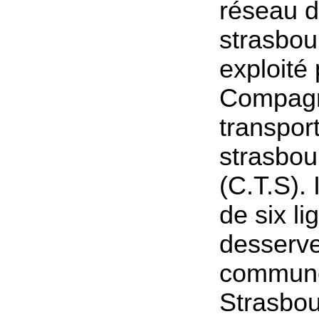
réseau 
strasbou
exploité 
Compagn
transpor
strasbou
(C.T.S).
de six li
desserve
commun
Strasbou