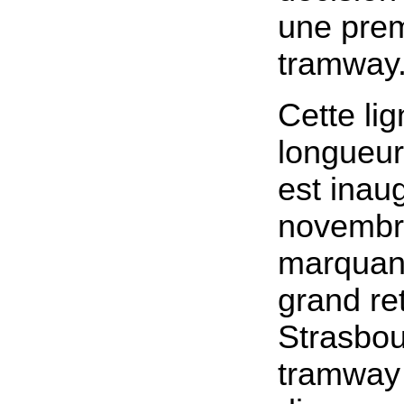
une prem
tramway
Cette lig
longueur
est inau
novembr
marquant
grand re
Strasbou
tramway 