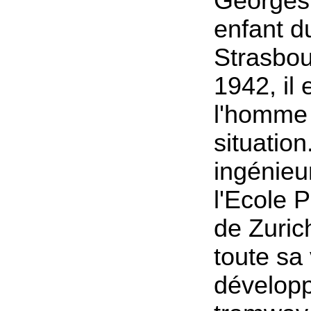
Georges 
enfant d
Strasbour
1942, il 
l'homme 
situation
ingénieu
l'Ecole 
de Zuric
toute sa
dévelop