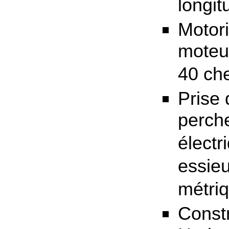
longit
Motori
moteu
40 ch
Prise 
perche
électr
essieu
métriq
Constr