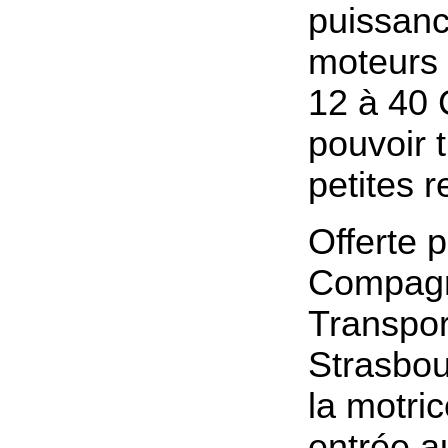
puissan
moteurs
12 à 40 
pouvoir 
petites 
Offerte p
Compagn
Transpor
Strasbou
la motri
entrée a