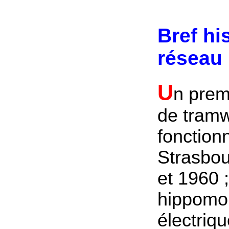
Bref hi
réseau 
U
n prem
de tramw
fonction
Strasbou
et 1960 
hippomob
électriqu