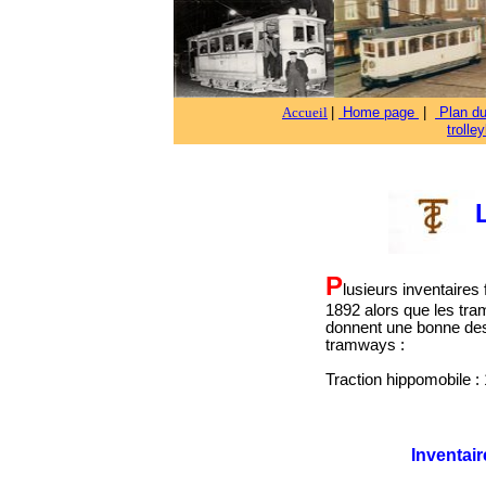
Accueil
|
Home page
|
Plan d
trolle
P
lusieurs inventaires
1892 alors que les tram
donnent une bonne desc
tramways :
Traction hippomobile :
Inventair