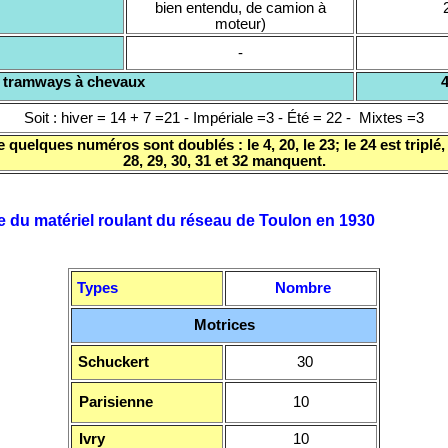
bien entendu, de camion à
moteur)
-
l des tramways à chevaux
Soit : hiver = 14 + 7 =21 - Impériale =3 - Été = 22 - Mixtes =3
quelques numéros sont doublés : le 4, 20, le 23; le 24 est triplé, 
28, 29, 30, 31 et 32 manquent.
e du matériel roulant du réseau de Toulon en 1930
Types
Nombre
Motrices
Schuckert
30
Parisienne
10
Ivry
10