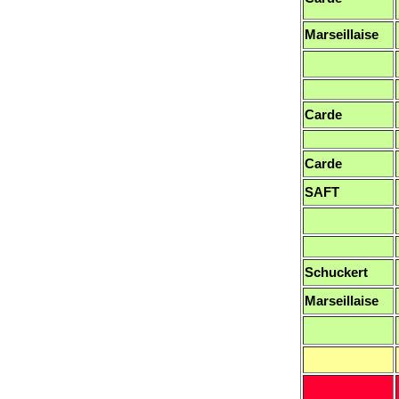
Marseillaise
Carde
Carde
SAFT
Schuckert
Marseillaise