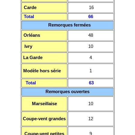
Carde
16
Total
66
Remorques fermées
Orléans
48
Ivry
10
La Garde
4
Modèle hors série
1
Total
63
Remorques ouvertes
Marseillaise
10
Coupe-vent grandes
12
Coupe-vent petites
9