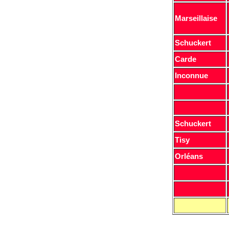
Marseillaise
Schuckert
Carde
Inconnue
Schuckert
Tisy
Orléans