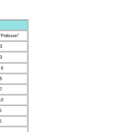
"Polisson"
3
3
6
5
7
10
6
6