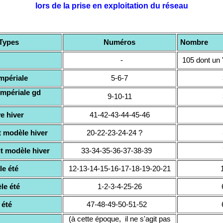
lors de la prise en exploitation du réseau
Types
Numéros
Nombre
-
105 dont un 
mpériale
5-6-7
mpériale gd
9-10-11
e hiver
41-42-43-44-45-46
t modèle hiver
20-22-23-24-24 ?
t modèle hiver
33-34-35-36-37-38-39
e été
12-13-14-15-16-17-18-19-20-21
e été
1-2-3-4-25-26
 été
47-48-49-50-51-52
(à cette époque, il ne s'agit pas