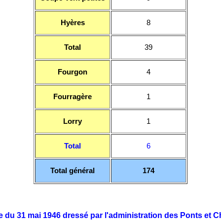
Hyères
8
Total
39
Fourgon
4
Fourragère
1
Lorry
1
Total
6
Total général
174
re du 31 mai 1946 dressé par l'administration des Ponts et 