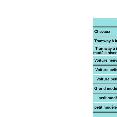
Chevaux
Tramway à i
Tramway à i
modèle hiver
Voiture neuv
Voiture peti
Voiture peti
Grand modèl
petit modèl
petit modèle