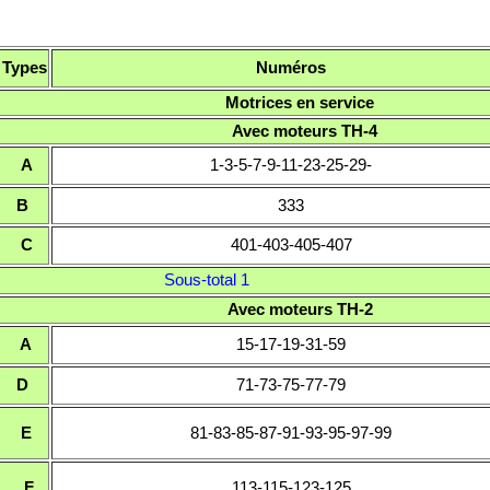
Types
Numéros
Motrices en service
Avec moteurs TH-4
A
1-3-5-7-9-11-23-25-29-
B
333
C
401-403-405-407
Sous-total 1
Avec moteurs TH-2
A
15-17-19-31-59
D
71-73-75-77-79
E
81-83-85-87-91-93-95-97-99
F
113-115-123-125