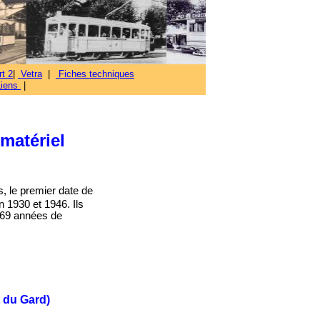
t 2
|
Vetra
|
Fiches techniques
Liens
|
matériel
s, le premier date de
n 1930 et 1946. Ils
s 69 années de
t du Gard)