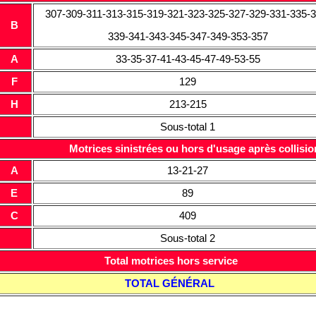
307-309-311-313-315-319-321-323-325-327-329-331-335-3
B
339-341-343-345-347-349-353-357
A
33-35-37-41-43-45-47-49-53-55
F
129
H
213-215
Sous-total 1
Motrices sinistrées ou hors d'usage après collisio
A
13-21-27
E
89
C
409
Sous-total 2
Total motrices hors service
TOTAL GÉNÉRAL