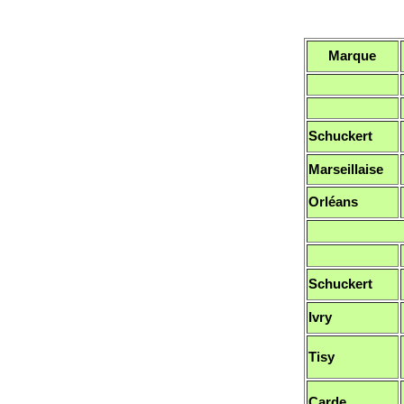
Marque
Schuckert
Marseillaise
Orléans
Schuckert
Ivry
Tisy
Carde