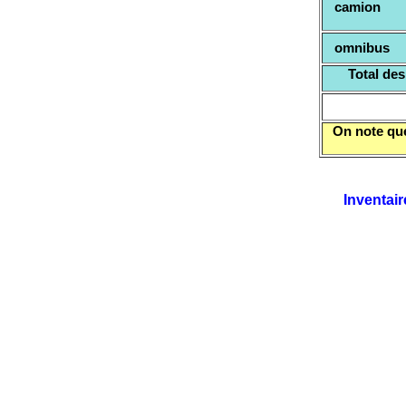
camion
omnibus
Tota
On note que 
Inventair