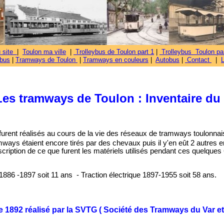
u site
|
Toulon ma ville
|
Trolleybus de Toulon part 1
|
Trolleybus Toulon par
ybus
|
Tramways de Toulon
|
Tramways en couleurs
|
Autobus
|
Contact
|
Les tramways de Toulon : Inventaire du 
 furent réalisés au cours de la vie des réseaux de tramways toulonnai
ways étaient encore tirés par des chevaux puis il y'en eût 2 autres e
ription de ce que furent les matériels utilisés pendant ces quelque
 1886 -1897 soit 11 ans - Traction électrique 1897-1955 soit 58 ans.
e 1892 réalisé par la SVTG ( Société des Tramways du Var e