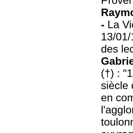
Proven
Raymo
-
La Vi
13/01/
des lec
Gabri
(†) : 
siècle
en co
l'aggl
toulon