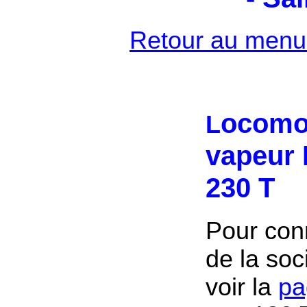
Retour au menu 
ocomot
L
vapeur 
230 T
Pour conn
de la soc
voir la
pa