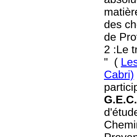
matière
des ch
de Pro
2 :Le t
" (
Les
Cabri)
partici
G.E.C
d'étud
Chemin