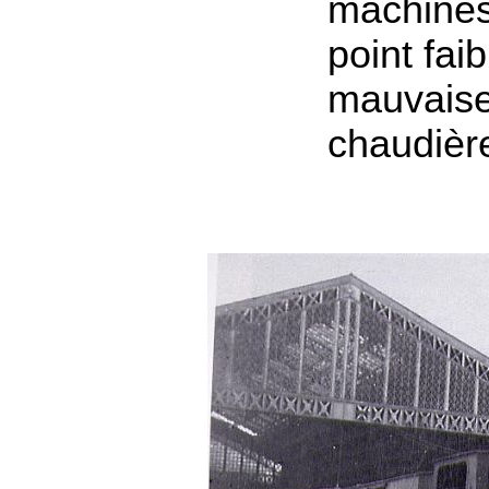
machines
point faib
mauvaise
chaudièr