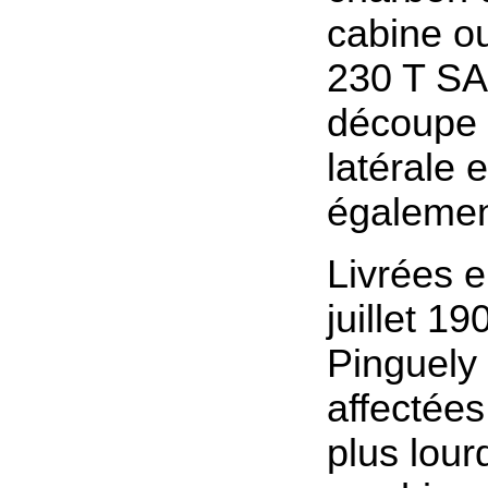
cabine ou
230 T S
découpe 
latérale e
égalemen
Livrées e
juillet 19
Pinguely 
affectées
plus lour