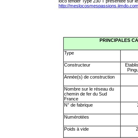
loco tender Type 230 T présentée sur le
http://meslocosmespassions.jimdo.com
PRINCIPALES CA
Type
Constructeur
Etabli
Pingu
Année(s) de construction
Nombre sur le réseau du
chemin de fer du Sud
France
N° de fabrique
Numérotées
Poids à vide
2