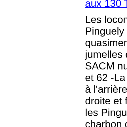
aux 130 
Les loco
Pinguely
quasimen
jumelles
SACM nu
et 62 -La
à l'arrièr
droite et
les Pingu
charbon 