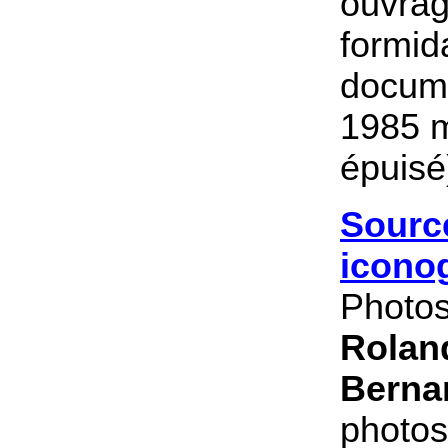
ouvra
formid
docum
1985 m
épuisé
Sourc
icono
Photos
Roland
Berna
photos