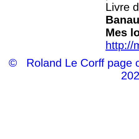
Livre 
Banau
Mes l
http:/
© Roland Le Corff page cr
202