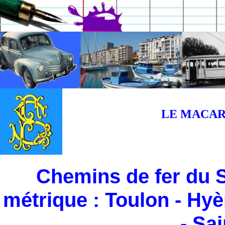
LE MACARO
Chemins de fer du S
métrique : Toulon - Hyè
- Sa