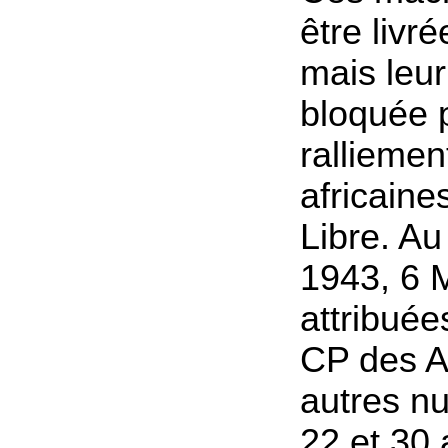
être livr
mais leur 
bloquée 
ralliemen
africaine
Libre. Au
1943, 6 
attribuée
CP des A
autres n
22 et 30