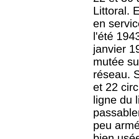
Littoral. 
en servic
l'été 1943
janvier 1
mutée su
réseau. 
et 22 circ
ligne du l
passable
peu armé
bien usée