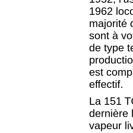
1962 loc
majorité 
sont à vo
de type t
productio
est comp
effectif.
La 151 T
dernière 
vapeur li