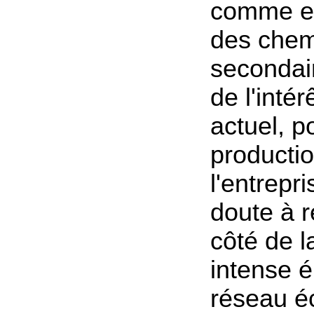
comme e
des chem
secondai
de l'intér
actuel, p
producti
l'entrepr
doute à 
côté de l
intense 
réseau é