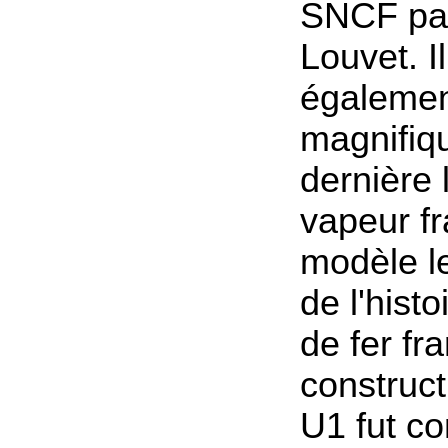
SNCF par
Louvet. Il
également
magnifiq
dernière 
vapeur fr
modèle le
de l'hist
de fer fr
construct
U1 fut c