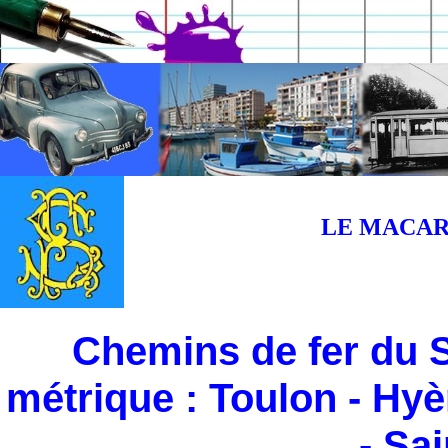
LE MACARO
Chemins de fer du S
métrique : Toulon - Hyè
- Sa