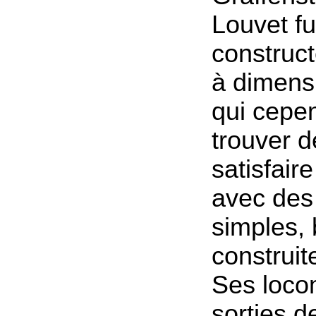
Louvet fu
construct
à dimensi
qui cepe
trouver 
satisfaire
avec des
simples, 
construit
Ses loco
sorties d