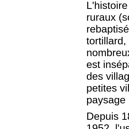
L'histoir
ruraux (
rebaptisés
tortillard
nombreux
est insép
des villa
petites vi
paysage r
Depuis 1
1952, l'u