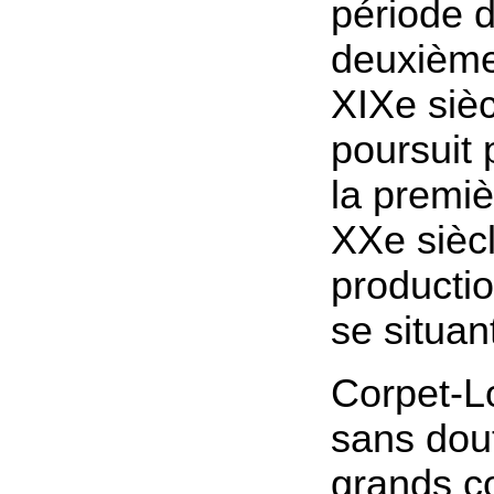
période 
deuxième
XIXe sièc
poursuit 
la premiè
XXe siècle
productio
se situan
Corpet-Lo
sans dout
grands c