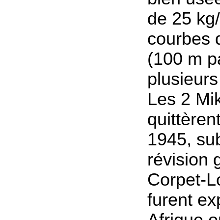
de 25 kg
courbes d
(100 m par
plusieurs
Les 2 Mi
quittèren
1945, su
révision 
Corpet-L
furent e