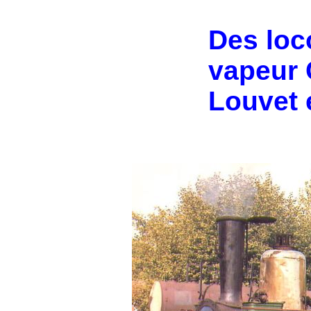
Des
lo
v
apeur
Louvet 