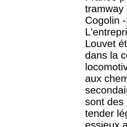
tramway 
Cogolin -
L'entrepr
Louvet ét
dans la c
locomoti
aux chem
secondai
sont des
tender lé
essieux 