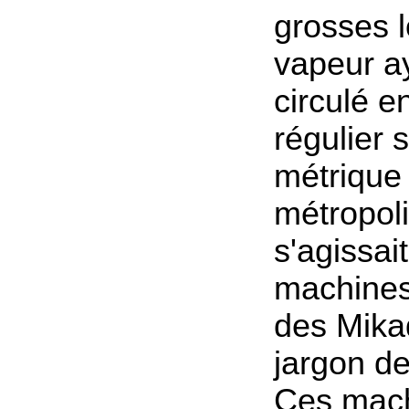
grosses 
vapeur a
circulé e
régulier 
métrique
métropolit
s'agissai
machines
des Mika
jargon d
Ces mach