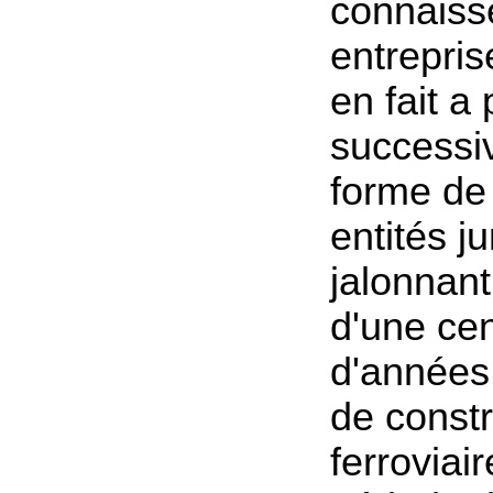
connaisse
entrepris
en fait a 
successi
forme de 
entités ju
jalonnan
d'une ce
d'années 
de const
ferroviair