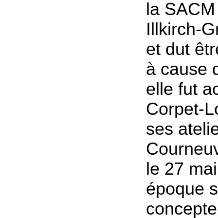
la SACM 
Illkirch-
et dut êt
à cause d
elle fut 
Corpet-L
ses ateli
Courneuv
le 27 mai
époque 
concepteu