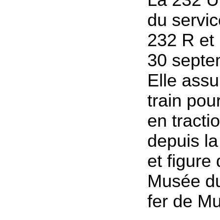
du servi
232 R et 
30 septe
Elle assu
train pou
en tracti
depuis l
et figure
Musée d
fer de M