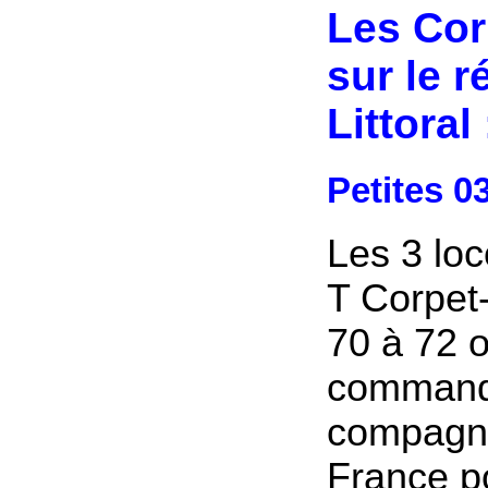
Les Cor
sur le 
Littoral 
Petites 03
Les 3 lo
T Corpet
70 à 72 o
command
compagni
France po